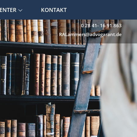
ENTER
KONTAKT
0 28 41- 16 91 863
RALammers@advogarant.de